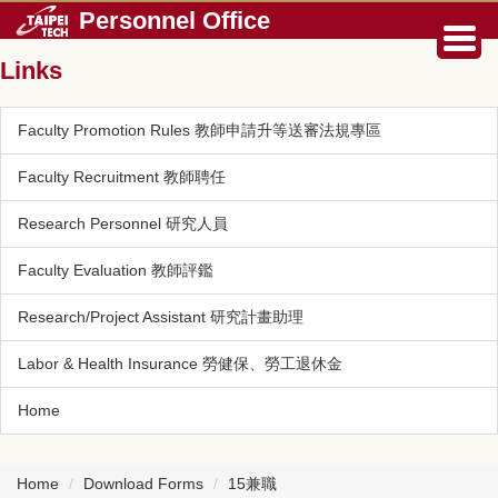
Jump
Personnel Office
to
the
Links
main
content
Faculty Promotion Rules 教師申請升等送審法規專區
block
Faculty Recruitment 教師聘任
Research Personnel 研究人員
Faculty Evaluation 教師評鑑
Research/Project Assistant 研究計畫助理
Labor & Health Insurance 勞健保、勞工退休金
Home
Home
Download Forms
15兼職