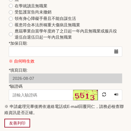
在學就讀且無職業
受監護宣告尚未撤銷
領有身心障礙手冊且不能自謀生活
罹患符合本法所稱重大傷病且無職業
應屆畢業自當學年度終了之日起一年內且無職業或服兵役
退伍自退伍日起一年內且無職業
*
加保日期:
※ 自何時生效
*
填寫日期:
*
驗證碼
※ 申請處理完畢後將依連絡電話或E-mail回覆同仁，請務必檢查聯
絡資訊是否正確。
友善列印