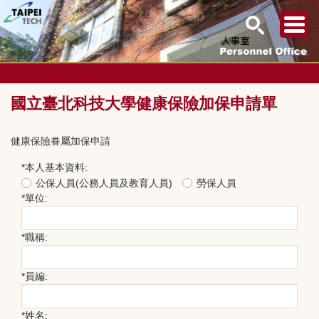
跳
到
國立臺北科技大學健康保險加保申請單
主
要
內
健康保險眷屬加保申請
容
區
*
本人基本資料:
公保人員(公務人員及教育人員)
勞保人員
*
單位:
*
職稱:
*
員編:
*
姓名: