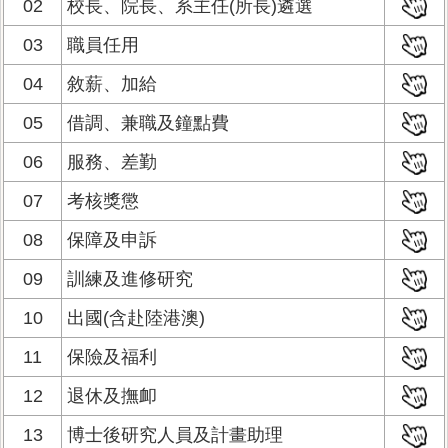
02
校長、院長、系主任(所長)遴選
03
職員任用
04
敘薪、加給
05
借調、兼職及鐘點費
06
服務、差勤
07
考核獎懲
08
保障及申訴
09
訓練及進修研究
10
出國(含赴陸港澳)
11
保險及福利
12
退休及撫卹
13
博士後研究人員及計畫助理