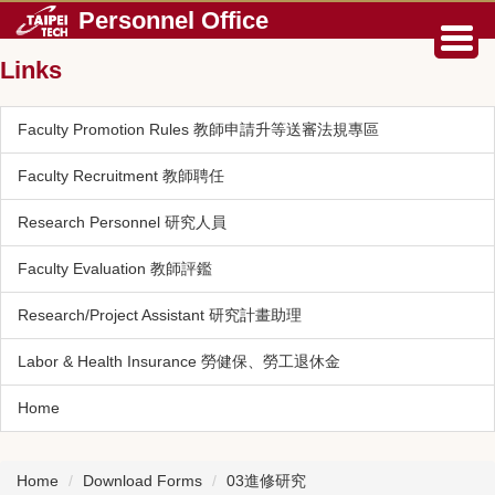
Jump
Personnel Office
to
the
Links
main
content
Faculty Promotion Rules 教師申請升等送審法規專區
block
Faculty Recruitment 教師聘任
Research Personnel 研究人員
Faculty Evaluation 教師評鑑
Research/Project Assistant 研究計畫助理
Labor & Health Insurance 勞健保、勞工退休金
Home
Home
Download Forms
03進修研究