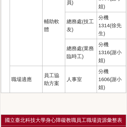
員)
姐)
分機
輔助軟
總務處(技工
1314(徐先
體
友)
生)
分機
總務處(業務
1316(謝小
臨時工)
姐)
分機
員工協
職場適應
人事室
1606(謝小
助方案
姐)
國立臺北科技大學身心障礙教職員工職場資源彙整表