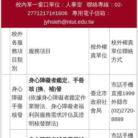
校內單一窗口單位：人事室 聯絡專線：02-
27712171#1606 專用電子信箱：
jyhsieh@ntut.edu.tw
校外
各服
校外權責
校外權
務項
服務項目
單位聯絡
責單位
目類
方式
別
身心障礙者鑑定、手冊
市話手機
身心
核 (換、補)發
臺北市
直撥1999
障礙
(依據身心障礙者鑑定作
政府社
外縣市
手冊
業辦法、身心障礙者福
會局
(02)2720-
核發
利與服務需求評估及證
8889
明核發辦法)
市話手機