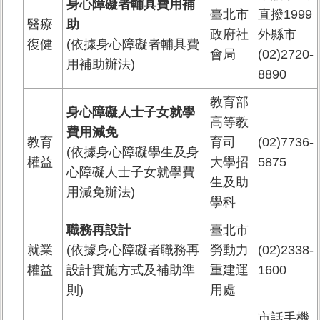
身心障礙者輔具費用補
臺北市
直撥1999
醫療
助
政府社
外縣市
復健
(依據身心障礙者輔具費
會局
(02)2720-
用補助辦法)
8890
教育部
身心障礙人士子女就學
高等教
費用減免
教育
育司
(02)7736-
(依據身心障礙學生及身
權益
大學招
5875
心障礙人士子女就學費
生及助
用減免辦法)
學科
職務再設計
臺北市
就業
(依據身心障礙者職務再
勞動力
(02)2338-
權益
設計實施方式及補助準
重建運
1600
則)
用處
市話手機