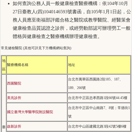
如何查詢公務人員一般健康檢查醫療機構：依104年10月
27日臺教人(四)1040146593號書函，自105年1月1日起，公
務人員應至衛福部評鑑合格之醫院或教學醫院、經醫策會
健康檢查品質認證之診所，或經勞動部認可辦理勞工一般
體格與健康檢查之醫療機構辦理健康檢查。
常見健檢醫院 (其他可詳見下方機構網站查詢)
地
醫療機構名稱
地址
區
台北市萬華區西園路2段185、187、
西園醫院
189、266號
美兆診所
台北市中正區忠孝西路1段66號44.45樓
台北市中正區中山南路7、8號；常德街1
國立臺灣大學醫學院附設醫院
號
啟新診所
台北市中山區建國北路3段42號5樓6樓
臺