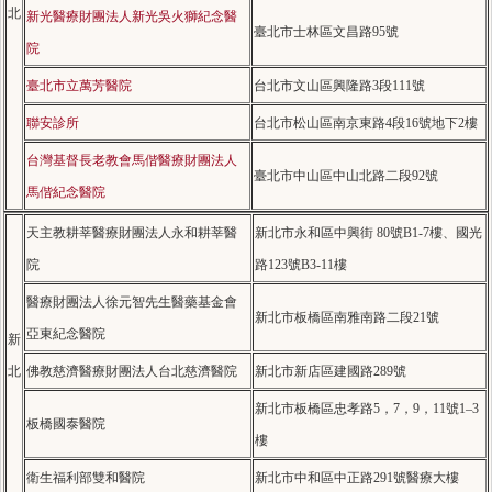
北
新光醫療財團法人新光吳火獅紀念醫
臺北市士林區文昌路95號
院
臺北市立萬芳醫院
台北市文山區興隆路3段111號
聯安診所
台北市松山區南京東路4段16號地下2樓
台灣基督長老教會馬偕醫療財團法人
臺北市中山區中山北路二段92號
馬偕紀念醫院
天主教耕莘醫療財團法人永和耕莘醫
新北市永和區中興街 80號B1-7樓、國光
院
路123號B3-11樓
醫療財團法人徐元智先生醫藥基金會
新北市板橋區南雅南路二段21號
亞東紀念醫院
新
北
佛教慈濟醫療財團法人台北慈濟醫院
新北市新店區建國路289號
新北市板橋區忠孝路5，7，9，11號1–3
板橋國泰醫院
樓
衛生福利部雙和醫院
新北市中和區中正路291號醫療大樓