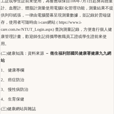
工証或學生証前來使用，為響應環保自106年7月1日起身高體重
計、血壓計、體脂計測量使用電腦E化管理功能，測量結果不提
供列印紙張，一律由電腦螢幕呈現測量數據，並記錄於雲端儲
存，使用者可隨時由 i-care網站 (
https://www.i-
care.com.tw/NTUT_Login.aspx
) 查詢測量記錄，方便進行個人健
康管理計畫，歡迎師生記得攜帶教職員工證或學生證前來使
用。
(二)健康知識：資料來源
－
衛生福利部國民健康署健康九九網
站
1、
健康專欄
2、
癌症防治
3、
慢性病防治
4、
生育保健
(三)健康網站與雜誌