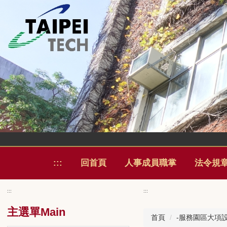
跳
到
主
:::
回首頁
人事成員職掌
法令規
要
內
:::
:::
容
區
主選單Main
首頁
-服務園區大項