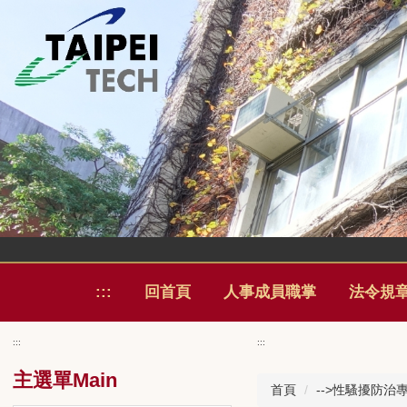
跳
到
主
:::
回首頁
人事成員職掌
法令規
要
內
:::
:::
容
區
主選單Main
首頁
-->性騷擾防治