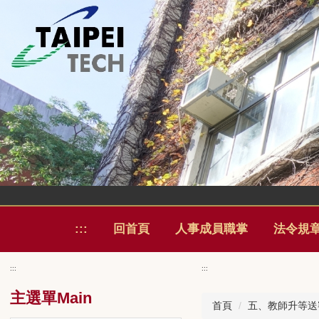
跳
到
主
:::
回首頁
人事成員職掌
法令規
要
內
:::
:::
容
區
主選單Main
首頁
五、教師升等送